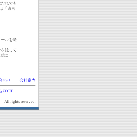
はだれでも
ば「遺言
メールを送
命を託して
送信コー
合わせ
|
会社案内
ZOOT
l rights reserved.