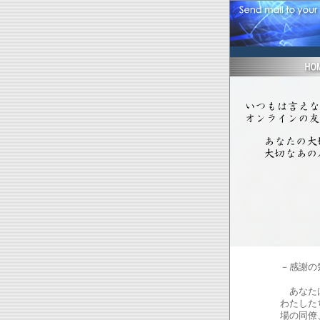
－感謝の
あなたは
わたした
場の同僚