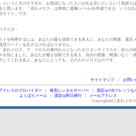
というと大げさですが、お世話になった人にお礼を言いたいという気持ち
ると思います。「走れメロス」は簡単に遺書(メール)を作成できる、いうなれ
信サイト」です。
ロスとは－
トを利用するには、あなたの最も信頼できる友人に、あなたの死後、遺言
送信コード」を託さなければなりません。
走れメロス」で、メロスの身代わりとなったセリヌンティウスが、自らの
スを信じました。あなたが最も信頼できる友人、自分の死後、間違いなく「
力してくれる友人。あなたにとっても、その人がメロスなのです。
サイトマップ
|
お問い
pアドレスのプロバイダー
｜
格安レンタルサーバー
｜
固定ipのBフレッツなら
よくばりメール
｜
固定ip即日発行
｜
メールアドレス
Copyrights(C) 走れメロス Al