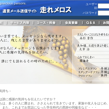
ユーザー
ID
パスワード
気持ち－
誰に感謝の気持ちを伝えたいですか？
ちは、多くの人に囲まれ、ささえられて生きています。家族や友人をはじめ
、また、これまでお世話になった学生時代の恩師や同級生など・・・