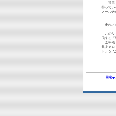
「遺書」
持ってい
メール送
－走れメ
このサイ
信する「
太宰治「
親友メロ
ド」を入
固定i